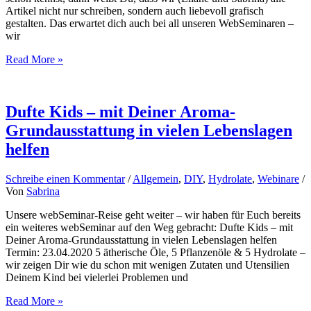
Artikel nicht nur schreiben, sondern auch liebevoll grafisch
gestalten. Das erwartet dich auch bei all unseren WebSeminaren –
wir
Ein
Read More »
Blick
durchs
Aromatherapie-
Schlüsselloch
Dufte Kids – mit Deiner Aroma-
Grundausstattung in vielen Lebenslagen
helfen
Schreibe einen Kommentar
/
Allgemein
,
DIY
,
Hydrolate
,
Webinare
/
Von
Sabrina
Unsere webSeminar-Reise geht weiter – wir haben für Euch bereits
ein weiteres webSeminar auf den Weg gebracht: Dufte Kids – mit
Deiner Aroma-Grundausstattung in vielen Lebenslagen helfen
Termin: 23.04.2020 5 ätherische Öle, 5 Pflanzenöle & 5 Hydrolate –
wir zeigen Dir wie du schon mit wenigen Zutaten und Utensilien
Deinem Kind bei vielerlei Problemen und
Dufte
Read More »