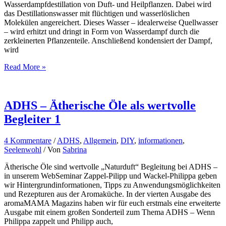
Wasserdampfdestillation von Duft- und Heilpflanzen. Dabei wird
das Destillationswasser mit flüchtigen und wasserlöslichen
Molekülen angereichert. Dieses Wasser – idealerweise Quellwasser
– wird erhitzt und dringt in Form von Wasserdampf durch die
zerkleinerten Pflanzenteile. Anschließend kondensiert der Dampf,
wird
Hydrolate
Read More »
–
sanft
und
dennoch
ADHS – Ätherische Öle als wertvolle
effektiv
Begleiter 1
4 Kommentare
/
ADHS
,
Allgemein
,
DIY
,
informationen
,
Seelenwohl
/ Von
Sabrina
Ätherische Öle sind wertvolle „Naturduft“ Begleitung bei ADHS –
in unserem WebSeminar Zappel-Pilipp und Wackel-Philippa geben
wir Hintergrundinformationen, Tipps zu Anwendungsmöglichkeiten
und Rezepturen aus der Aromaküche. In der vierten Ausgabe des
aromaMAMA Magazins haben wir für euch erstmals eine erweiterte
Ausgabe mit einem großen Sonderteil zum Thema ADHS – Wenn
Philippa zappelt und Philipp auch,