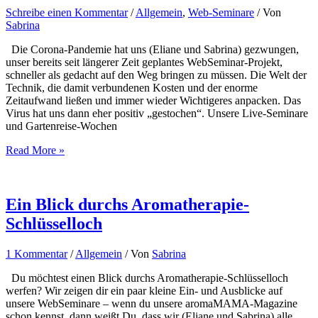
Schreibe einen Kommentar
/
Allgemein
,
Web-Seminare
/ Von
Sabrina
Die Corona-Pandemie hat uns (Eliane und Sabrina) gezwungen,
unser bereits seit längerer Zeit geplantes WebSeminar-Projekt,
schneller als gedacht auf den Weg bringen zu müssen. Die Welt der
Technik, die damit verbundenen Kosten und der enorme
Zeitaufwand ließen und immer wieder Wichtigeres anpacken. Das
Virus hat uns dann eher positiv „gestochen“. Unsere Live-Seminare
und Gartenreise-Wochen
Neue
Read More »
Projekte,
viele
Hürden,
doch
Ein Blick durchs Aromatherapie-
immer
Schlüsselloch
mit
ganz
viel
1 Kommentar
/
Allgemein
/ Von
Sabrina
(Aromatherapie)-
Herz
Du möchtest einen Blick durchs Aromatherapie-Schlüsselloch
werfen? Wir zeigen dir ein paar kleine Ein- und Ausblicke auf
unsere WebSeminare – wenn du unsere aromaMAMA-Magazine
schon kennst, dann weißt Du, dass wir (Eliane und Sabrina) alle