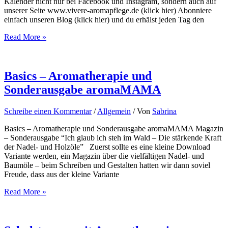
Kalender nicht nur bei Facebook und Instagram, sondern auch auf
unserer Seite www.vivere-aromapflege.de (klick hier) Abonniere
einfach unseren Blog (klick hier) und du erhälst jeden Tag den
Dufter
Read More »
Adventskalender
Basics – Aromatherapie und
Sonderausgabe aromaMAMA
Schreibe einen Kommentar
/
Allgemein
/ Von
Sabrina
Basics – Aromatherapie und Sonderausgabe aromaMAMA Magazin
– Sonderausgabe “Ich glaub ich steh im Wald – Die stärkende Kraft
der Nadel- und Holzöle” Zuerst sollte es eine kleine Download
Variante werden, ein Magazin über die vielfältigen Nadel- und
Baumöle – beim Schreiben und Gestalten hatten wir dann soviel
Freude, dass aus der kleine Variante
Basics
Read More »
–
Aromatherapie
und
Sonderausgabe