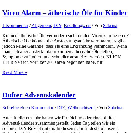
Kinder
und
Erwachsene
Viren Alarm – ätherische Öle für Kinder
in
unruhigen
1 Kommentar
/
Allgemein
,
DIY
,
Erkältungszeit
/ Von
Sabrina
Zeiten
Können ätherische Öle verhindern sich mit den Viren zu infizieren?
Ätherische Öle können die Ansteckungsgefahr verringern, es gibt
jedoch keine Garantie, dass sie eine Erkrankung verhindern. Wenn
man sich aber ansteckt, dann können ätherische Öle helfen,
Symptome zu lindern und schneller gesund zu werden. KLICK
HIER Seit ich vor über 20 Jahren begonnen habe, für
Viren
Read More »
Alarm
–
ätherische
Öle
Dufter Adventskalender
für
Kinder
Schreibe einen Kommentar
/
DIY
,
Weihnachtszeit
/ Von
Sabrina
Auch in diesem Jahr haben wir für Dich wieder einen duften
Adventskalender zusammengestellt. Jeden Tag teilen wir ein
schönes DIY-Rezept mit dir. In diesem Jahr findest du unseren