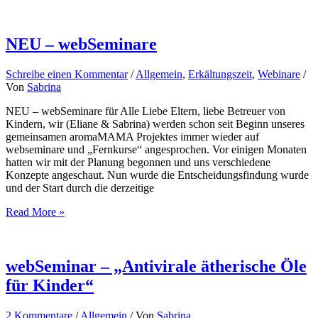
Kids
–
mit
Deiner
NEU – webSeminare
Aroma-
Grundausstattung
Schreibe einen Kommentar
/
Allgemein
,
Erkältungszeit
,
Webinare
/
in
Von
Sabrina
vielen
Lebenslagen
NEU – webSeminare für Alle Liebe Eltern, liebe Betreuer von
helfen
Kindern, wir (Eliane & Sabrina) werden schon seit Beginn unseres
gemeinsamen aromaMAMA Projektes immer wieder auf
webseminare und „Fernkurse“ angesprochen. Vor einigen Monaten
hatten wir mit der Planung begonnen und uns verschiedene
Konzepte angeschaut. Nun wurde die Entscheidungsfindung wurde
und der Start durch die derzeitige
NEU
Read More »
–
webSeminare
webSeminar – „Antivirale ätherische Öle
für Kinder“
2 Kommentare
/
Allgemein
/ Von
Sabrina