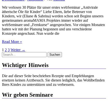
Wir verlosen 30 Plätze für unser erstes webSeminar „Antivirale
ätherische Öle für Kinder“ Liebe Eltern, liebe Betreuer von
Kindern, wir (Eliane & Sabrina) werden schon seit Beginn unseres
gemeinsamen aromaMAMA Projektes immer wieder auf
webSeminare und „Fernkurse“ angesprochen. Vor einigen Monaten
hatten wir mit der Planung begonnen und uns verschiedene
Konzepte angeschaut. Nun wurde die
webSeminar
Read More »
–
1
2
3
Weiter
→
„Antivirale
Suchen
ätherische
nach:
Öle
für
Wichtiger Hinweis
Kinder“
Die auf dieser Seite beschrieben Rezepte und Empfehlungen
ersetzen keinen Arztbesuch. Sie dienen lediglich, das Wohlbefinden
Ihres Kindes zu unterstützen und zu verbessern.
Wir geben Seminare