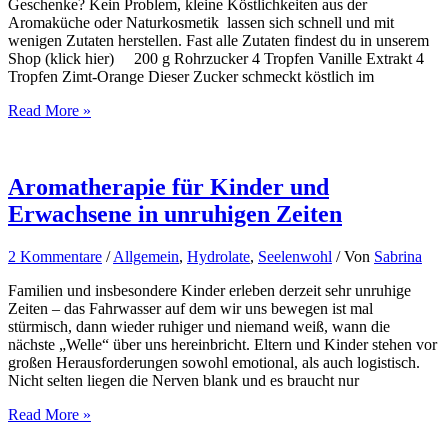
Geschenke? Kein Problem, kleine Köstlichkeiten aus der
Aromaküche oder Naturkosmetik lassen sich schnell und mit
wenigen Zutaten herstellen. Fast alle Zutaten findest du in unserem
Shop (klick hier) 200 g Rohrzucker 4 Tropfen Vanille Extrakt 4
Tropfen Zimt-Orange Dieser Zucker schmeckt köstlich im
Aromatherapie
Read More »
–
Last
Minute
Geschenke
Aromatherapie für Kinder und
Erwachsene in unruhigen Zeiten
2 Kommentare
/
Allgemein
,
Hydrolate
,
Seelenwohl
/ Von
Sabrina
Familien und insbesondere Kinder erleben derzeit sehr unruhige
Zeiten – das Fahrwasser auf dem wir uns bewegen ist mal
stürmisch, dann wieder ruhiger und niemand weiß, wann die
nächste „Welle“ über uns hereinbricht. Eltern und Kinder stehen vor
großen Herausforderungen sowohl emotional, als auch logistisch.
Nicht selten liegen die Nerven blank und es braucht nur
Aromatherapie
Read More »
für