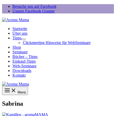
Zum
Besuche uns auf Facebook
Inhalt
Unsere Facebook Gruppe
springen
Startseite
Über uns
Tipps
Clickmeeting Hinweise für WebSeminare
Shop
Seminare
Bücher – Tipps
Einkauf-Tipps
Web-Seminare
Downloads
Kontakt
Menü
Sabrina