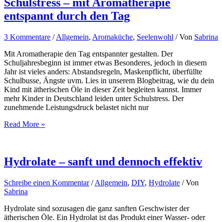
Schulstress – mit Aromatherapie
aromaMAMA
entspannt durch den Tag
3 Kommentare
/
Allgemein
,
Aromaküche
,
Seelenwohl
/ Von
Sabrina
Mit Aromatherapie den Tag entspannter gestalten. Der
Schuljahresbeginn ist immer etwas Besonderes, jedoch in diesem
Jahr ist vieles anders: Abstandsregeln, Maskenpflicht, überfüllte
Schulbusse, Ängste uvm. Lies in unserem Blogbeitrag, wie du dein
Kind mit ätherischen Öle in dieser Zeit begleiten kannst. Immer
mehr Kinder in Deutschland leiden unter Schulstress. Der
zunehmende Leistungsdruck belastet nicht nur
Schulstress
Read More »
–
mit
Aromatherapie
entspannt
Hydrolate – sanft und dennoch effektiv
durch
den
Schreibe einen Kommentar
/
Allgemein
,
DIY
,
Hydrolate
/ Von
Tag
Sabrina
Hydrolate sind sozusagen die ganz sanften Geschwister der
ätherischen Öle. Ein Hydrolat ist das Produkt einer Wasser- oder