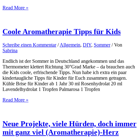
ADHS
Read More »
–
Ätherische
Öle
als
Coole Aromatherapie Tipps für Kids
wertvolle
Begleiter
Schreibe einen Kommentar
/
Allgemein
,
DIY
,
Sommer
/ Von
1
Sabrina
Endlich ist der Sommer in Deutschland angekommen und das
Thermometer klettert Richtung 30°Grad Marke – da brauchen auch
die Kids coole, erfrischende Tipps. Nun habe ich extra ein paar
kindertaugliche Tipps für Kinder für Euch zusammen getragen.
Kühle Brise für Kinder ab 1 Jahr 30 ml Rosenhydrolat 20 ml
Lavendelhydrolat 1 Tropfen Palmarosa 1 Tropfen
Coole
Read More »
Aromatherapie
Tipps
für
Kids
Neue Projekte, viele Hürden, doch immer
mit ganz viel (Aromatherapie)-Herz