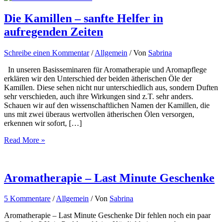
Die Kamillen – sanfte Helfer in
aufregenden Zeiten
Schreibe einen Kommentar
/
Allgemein
/ Von
Sabrina
In unseren Basisseminaren für Aromatherapie und Aromapflege
erklären wir den Unterschied der beiden ätherischen Öle der
Kamillen. Diese sehen nicht nur unterschiedlich aus, sondern Duften
sehr verschieden, auch ihre Wirkungen sind z.T. sehr anders.
Schauen wir auf den wissenschaftlichen Namen der Kamillen, die
uns mit zwei überaus wertvollen ätherischen Ölen versorgen,
erkennen wir sofort, […]
Die
Read More »
Kamillen
–
sanfte
Helfer
Aromatherapie – Last Minute Geschenke
in
aufregenden
5 Kommentare
/
Allgemein
/ Von
Sabrina
Zeiten
Aromatherapie – Last Minute Geschenke Dir fehlen noch ein paar