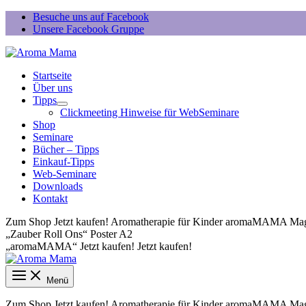
Zum
Besuche uns auf Facebook
Inhalt
Unsere Facebook Gruppe
springen
Startseite
Über uns
Tipps
Clickmeeting Hinweise für WebSeminare
Shop
Seminare
Bücher – Tipps
Einkauf-Tipps
Web-Seminare
Downloads
Kontakt
Zum Shop
Jetzt kaufen!
Aromatherapie für Kinder
aromaMAMA Mag
„Zauber Roll Ons“
Poster A2
„aromaMAMA“
Jetzt kaufen!
Jetzt kaufen!
Menü
Zum Shop
Jetzt kaufen!
Aromatherapie für Kinder
aromaMAMA Mag